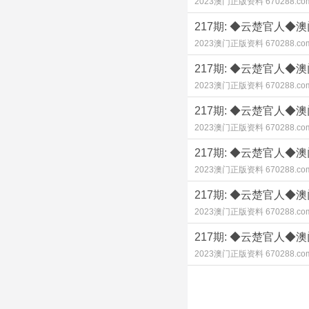
2023澳门正版资料 670288.co
217期: ◆云楚官人◆
2023澳门正版资料 670288.co
217期: ◆云楚官人◆
2023澳门正版资料 670288.co
217期: ◆云楚官人◆
2023澳门正版资料 670288.co
217期: ◆云楚官人◆
2023澳门正版资料 670288.co
217期: ◆云楚官人◆
2023澳门正版资料 670288.co
217期: ◆云楚官人◆
2023澳门正版资料 670288.co