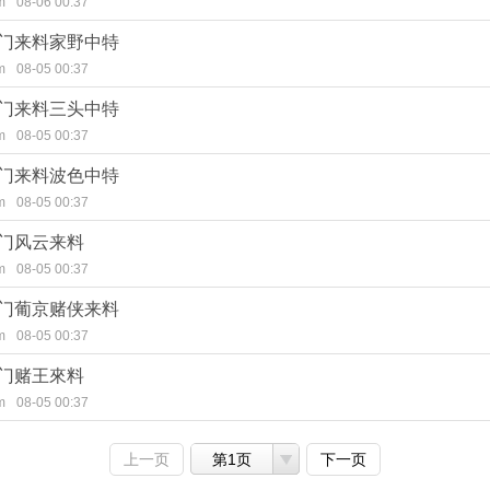
m
08-06 00:37
澳门来料家野中特
m
08-05 00:37
澳门来料三头中特
m
08-05 00:37
澳门来料波色中特
m
08-05 00:37
澳门风云来料
m
08-05 00:37
澳门葡京赌侠来料
m
08-05 00:37
澳门赌王來料
m
08-05 00:37
上一页
第1页
下一页