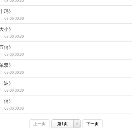
m
08-06 00:36
牌十玛》
m
08-06 00:36
测大小》
m
08-06 00:36
牌五俏》
m
08-06 00:36
测单双》
m
08-06 00:36
奇一波》
m
08-06 00:36
牌一俏》
m
08-06 00:36
上一页
第1页
下一页