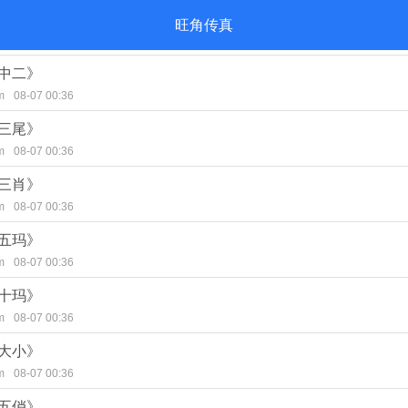
旺角传真
二中二》
m
08-07 00:36
特三尾》
m
08-07 00:36
特三肖》
m
08-07 00:36
仲五玛》
m
08-07 00:36
牌十玛》
m
08-07 00:36
测大小》
m
08-07 00:36
牌五俏》